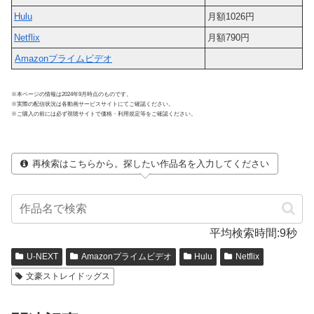
Hulu
月額1026円
Netflix
月額790円
Amazonプライムビデオ
※本ページの情報は2024年9月時点のものです。
※実際の配信状況は各動画サービスサイトにてご確認ください。
※ご購入の前には必ず視聴サイトで価格・利用規定等をご確認ください。
再検索はこちらから。探したい作品名を入力してください
平均検索時間:9秒
U-NEXT
Amazonプライムビデオ
Hulu
Netflix
文豪ストレイドッグス