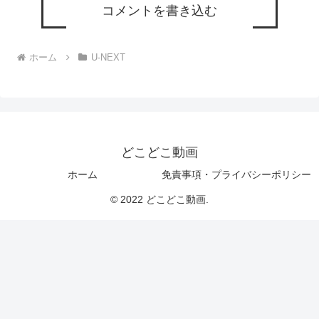
コメントを書き込む
ホーム
U-NEXT
どこどこ動画
ホーム
免責事項・プライバシーポリシー
© 2022 どこどこ動画.