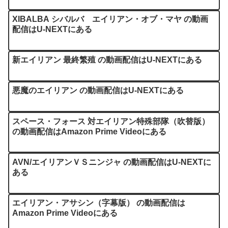
XIBALBA シバルバ エイリアン・オブ・マヤ の動画
配信はU-NEXTにある
新エイリアン 最終繁殖 の動画配信はU-NEXTにある
悪魔のエイリアン の動画配信はU-NEXTにある
スペース・フォース 対エイリアン特殊部隊（吹替版）
の動画配信はAmazon Prime Videoにある
AVN/エイリアンＶＳニンジャ の動画配信はU-NEXTに
ある
エイリアン・アサシン（字幕版） の動画配信は
Amazon Prime Videoにある