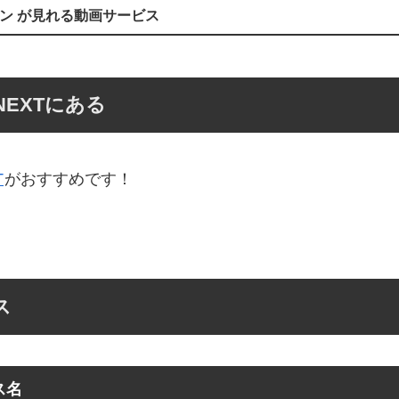
ン が見れる動画サービス
NEXTにある
T
がおすすめです！
ス
ス名