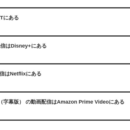
XTにある
信はDisney+にある
はNetflixにある
版） の動画配信はAmazon Prime Videoにある