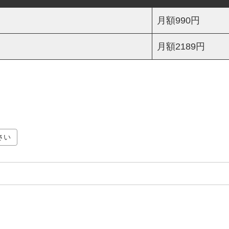
月額990円
月額2189円
さい