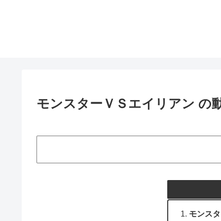
モンスターＶＳエイリアン の動
モンスタ