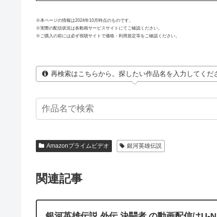
※本ページの情報は2024年10月時点のものです。
※実際の配信状況は各動画サービスサイトにてご確認ください。
※ご購入の前には必ず視聴サイトで価格・利用規定等をご確認ください。
再検索はこちらから。探したい作品名を入力してくだ
Amazonプライムビデオ
銀河英雄伝説
関連記事
銀河英雄伝説 外伝 決闘者 の動画配信はU-N