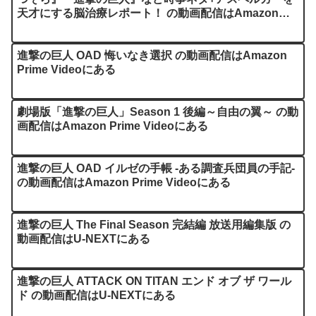
天才にする脳治療レポート！ の動画配信はAmazon
Prime Videoにある
進撃の巨人 OAD 悔いなき選択 の動画配信はAmazon
Prime Videoにある
劇場版「進撃の巨人」Season 1 後編～自由の翼～ の動
画配信はAmazon Prime Videoにある
進撃の巨人 OAD イルゼの手帳 -ある調査兵団員の手記-
の動画配信はAmazon Prime Videoにある
進撃の巨人 The Final Season 完結編 放送用編集版 の
動画配信はU-NEXTにある
進撃の巨人 ATTACK ON TITAN エンド オブ ザ ワール
ド の動画配信はU-NEXTにある