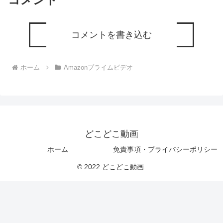
コメントを書き込む
ホーム
Amazonプライムビデオ
どこどこ動画
ホーム
免責事項・プライバシーポリシー
© 2022 どこどこ動画.