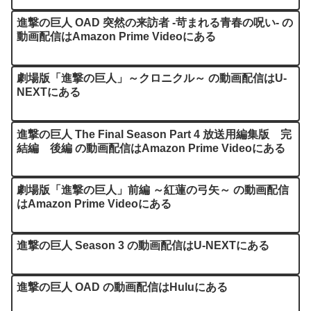
進撃の巨人 OAD 突然の来訪者 -苛まれる青春の呪い- の
動画配信はAmazon Prime Videoにある
劇場版「進撃の巨人」～クロニクル～ の動画配信はU-
NEXTにある
進撃の巨人 The Final Season Part 4 放送用編集版 完
結編 後編 の動画配信はAmazon Prime Videoにある
劇場版「進撃の巨人」前編 ～紅蓮の弓矢～ の動画配信
はAmazon Prime Videoにある
進撃の巨人 Season 3 の動画配信はU-NEXTにある
進撃の巨人 OAD の動画配信はHuluにある