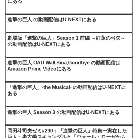
にある
進撃の巨人 の動画配信はU-NEXTにある
劇場版「進撃の巨人」Season 1 前編 ～紅蓮の弓矢～
の動画配信はU-NEXTにある
進撃の巨人 OAD Wall Sina,Goodbye の動画配信は
Amazon Prime Videoにある
「進撃の巨人」-the Musical- の動画配信はU-NEXTに
ある
進撃の巨人 Season 3 の動画配信はU-NEXTにある
岡田斗司夫ゼミ#290：『進撃の巨人』特集〜実在した
巨人・考古学スキャンダルと「ウォール・ローゼから