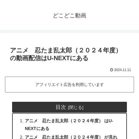
どこどこ動画
アニメ 忍たま乱太郎（２０２４年度）
の動画配信はU-NEXTにある
2024.11.11
アフィリエイト広告を利用しています
目次
アニメ 忍たま乱太郎（２０２４年度） はU-
NEXTにある
アニメ 忍たま乱太郎（２０２４年度） が見れ