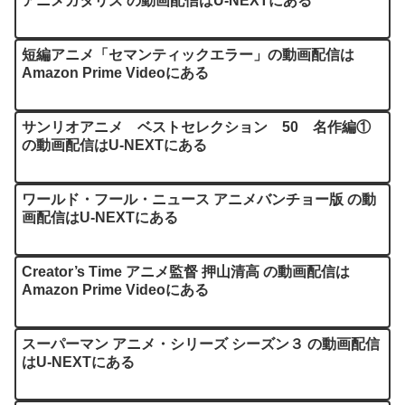
アニメガタリズ の動画配信はU-NEXTにある
短編アニメ「セマンティックエラー」の動画配信は
Amazon Prime Videoにある
サンリオアニメ ベストセレクション 50 名作編①
の動画配信はU-NEXTにある
ワールド・フール・ニュース アニメバンチョー版 の動
画配信はU-NEXTにある
Creator’s Time アニメ監督 押山清高 の動画配信は
Amazon Prime Videoにある
スーパーマン アニメ・シリーズ シーズン３ の動画配信
はU-NEXTにある