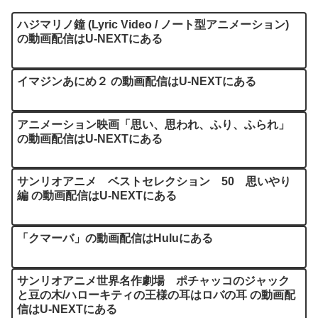
ハジマリノ鐘 (Lyric Video / ノート型アニメーション)
の動画配信はU-NEXTにある
イマジンあにめ２ の動画配信はU-NEXTにある
アニメーション映画「思い、思われ、ふり、ふられ」
の動画配信はU-NEXTにある
サンリオアニメ ベストセレクション 50 思いやり
編 の動画配信はU-NEXTにある
「クマーバ」の動画配信はHuluにある
サンリオアニメ世界名作劇場 ポチャッコのジャック
と豆の木/ハローキティの王様の耳はロバの耳 の動画配
信はU-NEXTにある