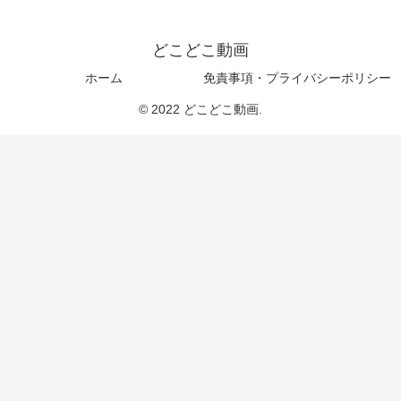
どこどこ動画
ホーム
免責事項・プライバシーポリシー
© 2022 どこどこ動画.