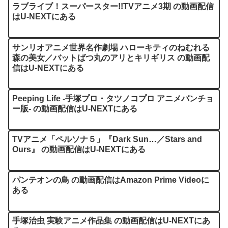
ラブライブ！スーパースター!!TVアニメ3期 の動画配信
はU-NEXTにある
サンリオアニメ世界名作劇場 ハローキティのねむれる
森の美女／バットばつ丸のアリとキリギリス の動画配
信はU-NEXTにある
Peeping Life -手塚プロ・タツノコプロ アニメバンチョ
ー版- の動画配信はU-NEXTにある
TVアニメ「ペルソナ５」『Dark Sun…／Stars and
Ours』 の動画配信はU-NEXTにある
パンテオンの鳥 の動画配信はAmazon Prime Videoに
ある
手塚治虫 実験アニメ作品集 の動画配信はU-NEXTにあ