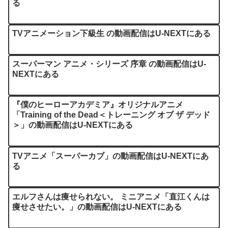
る
TVアニメーション下級生 の動画配信はU-NEXTにある
スーパーマン アニメ・シリーズ 序章 の動画配信はU-
NEXTにある
『僕のヒーローアカデミア』オリジナルアニメ
「Training of the Dead＜トレーニング オブ ザ デッド
＞」の動画配信はU-NEXTにある
TVアニメ「スーパーカブ」の動画配信はU-NEXTにあ
る
エルフさんは痩せられない。 ミニアニメ「直江くんは
痩せさせたい。」の動画配信はU-NEXTにある