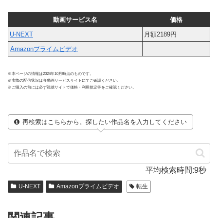
動画サービス名
価格
U-NEXT
月額2189円
Amazonプライムビデオ
※本ページの情報は2024年10月時点のものです。
※実際の配信状況は各動画サービスサイトにてご確認ください。
※ご購入の前には必ず視聴サイトで価格・利用規定等をご確認ください。
再検索はこちらから。探したい作品名を入力してください
平均検索時間:9秒
U-NEXT
Amazonプライムビデオ
転生
関連記事