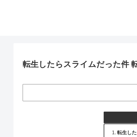
転生したらスライムだった件 転
転生した