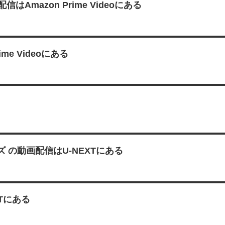
Amazon Prime Videoにある
e Videoにある
 の動画配信はU-NEXTにある
Tにある