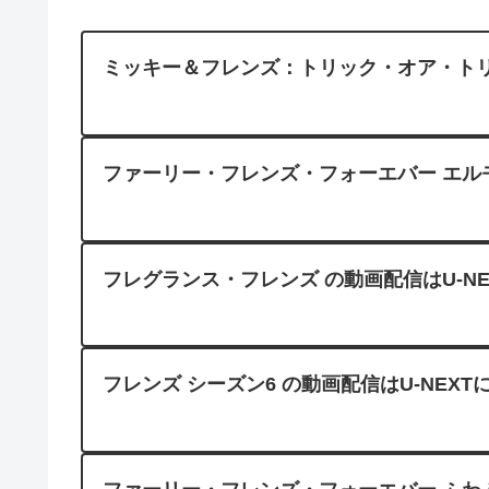
ミッキー＆フレンズ：トリック・オア・トリー
ファーリー・フレンズ・フォーエバー エルモ
フレグランス・フレンズ の動画配信はU-NE
フレンズ シーズン6 の動画配信はU-NEXT