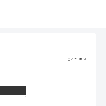
2024.10.14