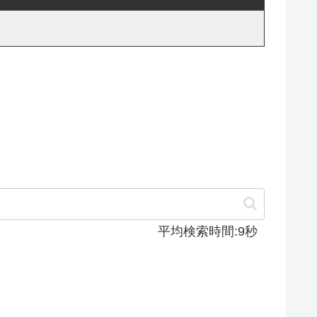
平均検索時間:9秒