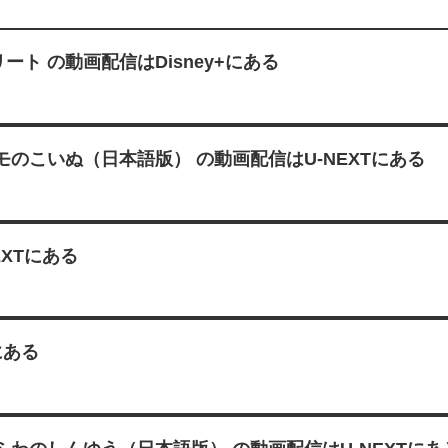
ト の動画配信はDisney+にある
のこいぬ（日本語版） の動画配信はU-NEXTにある
XTにある
にある