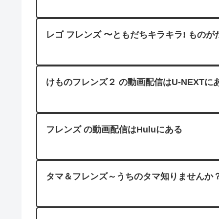
レゴ フレンズ 〜ともだちキラキラ! ものがた
けものフレンズ２ の動画配信はU-NEXTに
フレンズ の動画配信はHuluにある
タマ＆フレンズ～うちのタマ知りませんか？～シー