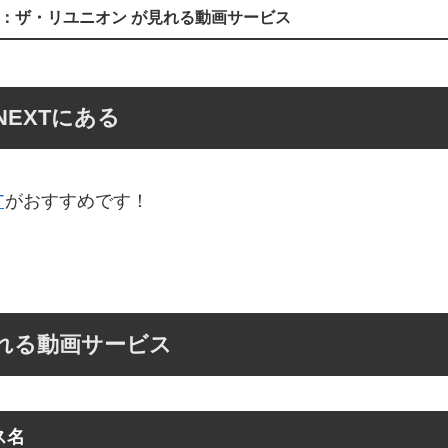
：ザ・リユニオン が見れる動画サービス
NEXTにある
T
がおすすめです！
れる動画サービス
ス名