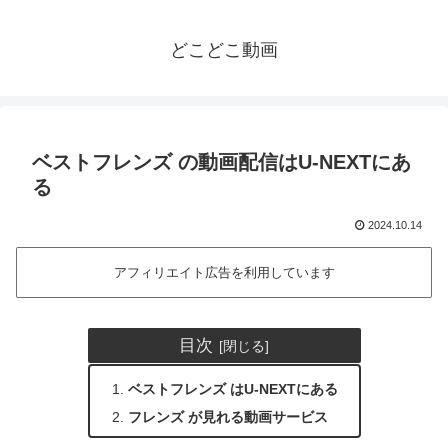
どこどこ動画
ベストフレンズ の動画配信はU-NEXTにあ
る
2024.10.14
アフィリエイト広告を利用しています
目次
ベストフレンズ はU-NEXTにある
フレンズ が見れる動画サービス