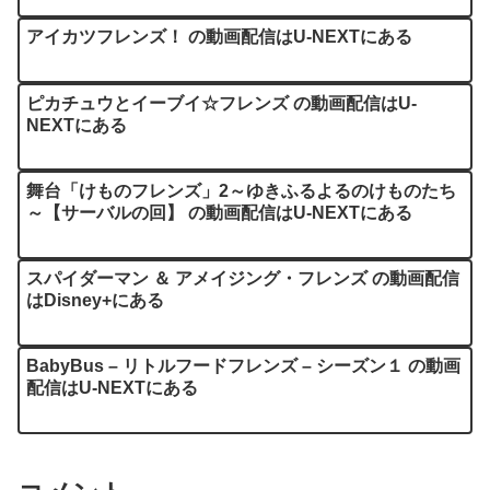
アイカツフレンズ！ の動画配信はU-NEXTにある
ピカチュウとイーブイ☆フレンズ の動画配信はU-
NEXTにある
舞台「けものフレンズ」2～ゆきふるよるのけものたち
～【サーバルの回】 の動画配信はU-NEXTにある
スパイダーマン ＆ アメイジング・フレンズ の動画配信
はDisney+にある
BabyBus – リトルフードフレンズ – シーズン１ の動画
配信はU-NEXTにある